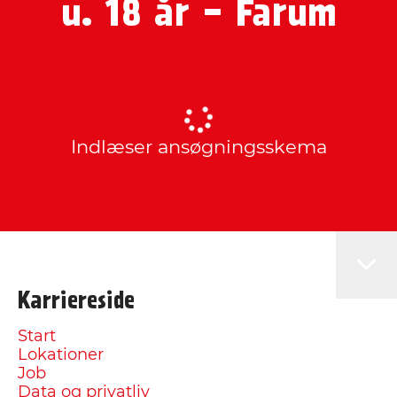
u. 18 år - Farum
Indlæser ansøgningsskema
Karriereside
Start
Lokationer
Job
Data og privatliv