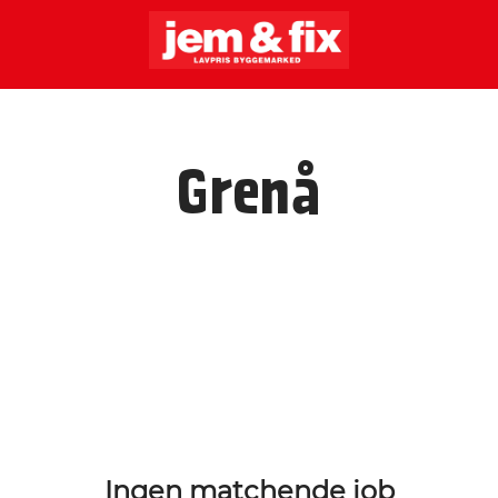
Grenå
Ingen matchende job