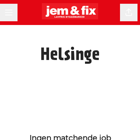
KARRIEREMENU
Del 
Helsinge
Ingen matchende job