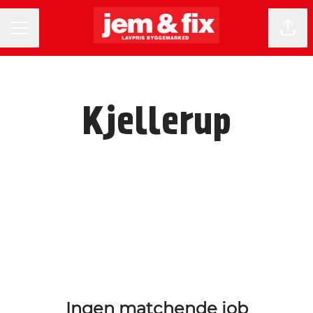
KARRIEREMENU
Del 
Kjellerup
Ingen matchende job