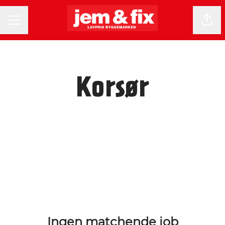
KARRIEREMENU
Del 
Korsør
Ingen matchende job