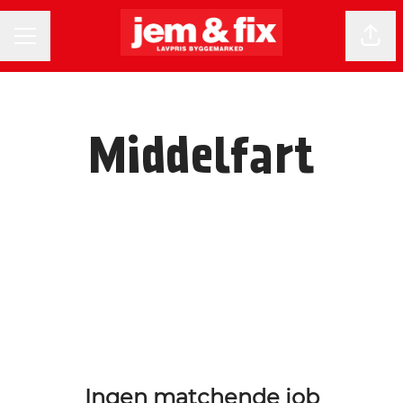
KARRIEREMENU
Del 
Middelfart
Ingen matchende job