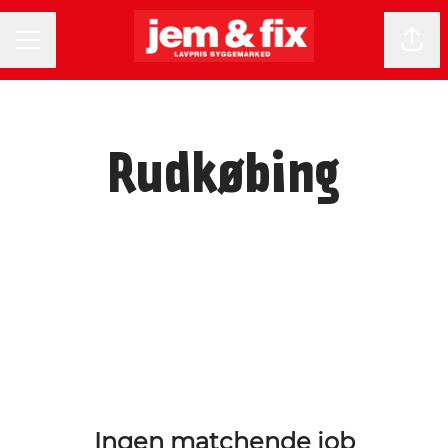
KARRIEREMENU
Del 
Rudkøbing
Ingen matchende job