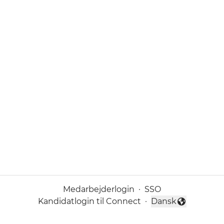
Medarbejderlogin
·
SSO
Kandidatlogin til Connect
·
Dansk
Skift sprog