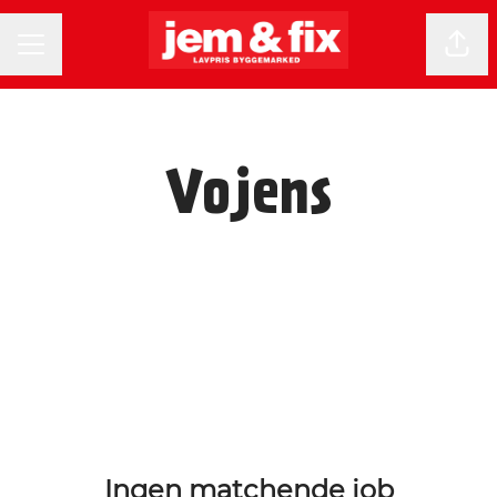
KARRIEREMENU
Del 
Vojens
Ingen matchende job