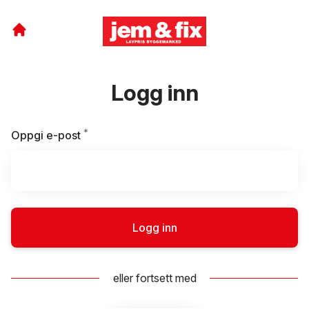
Logg inn
*
Påkrevd
Oppgi e-post
Logg inn
eller fortsett med